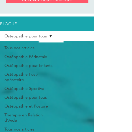
BLOGUE
Ostéopathie pour tous
Tous nos articles
Ostéopathie Périnatale
Ostéopathie pour Enfants
Ostéopathie Post-
opératoire
Ostéopathie Sportive
Ostéopathie pour tous
Ostéopathie et Posture
Thérapie en Relation
d'Aide
Tous nos articles