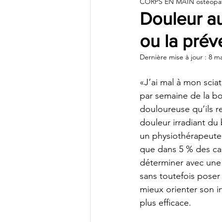
CORPS EN MAIN ostéopa
Ostéopathie Sportive
Ostéopa
Douleur au
ou la prév
Tous nos articles
Ostéopathi
Dernière mise à jour :
8 ma
«J’ai mal à mon scia
par semaine de la bou
douloureuse qu’ils re
douleur irradiant du
un physiothérapeute 
que dans 5 % des cas
déterminer avec une s
sans toutefois poser
mieux orienter son i
plus efficace.