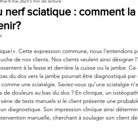
thie
8 mai 2023
5 min de lecture
thie pour tous
Ostéopathie et Posture
Thérapie en Relati
 nerf sciatique : comment la
enir?
e et danse
i
tique!». Cette expression commune, nous l’entendons plu
che de nos clients. Nos clients veulent ainsi désigner l’i
ssentent à la fesse et derrière la cuisse ou la jambe. Ce
 bas du dos vers la jambe pourrait être diagnostiqué pa
comme une sciatalgie. Saviez-vous qu’une sciatalgie n’e
 de douleurs au bas du dos ? En clinique, un ostéopath
érie de tests manuels si le client présente une probable
 un diagnostique. Son impression clinique ainsi déterminé
ntervention manuelle, cherchant à soulager son client de 