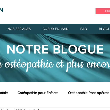
PR
NOS SERVICES
COEUR EN MAIN
FAQ
BLOG
NOTRE BLOGU
E
n ostéopathie et plus encor
atale
Ostéopathie pour Enfants
Ostéopathie Post-opérato