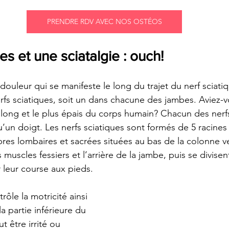
PRENDRE RDV AVEC NOS OSTÉOS
s et une sciatalgie : ouch!
 douleur qui se manifeste le long du trajet du nerf sciati
fs sciatiques, soit un dans chacune des jambes. Aviez-vou
s long et le plus épais du corps humain? Chacun des nerfs
u’un doigt. Les nerfs sciatiques sont formés de 5 racines
res lombaires et sacrées situées au bas de la colonne ver
 muscles fessiers et l’arrière de la jambe, puis se divisent
leur course aux pieds. 
rôle la motricité ainsi 
la partie inférieure du 
t être irrité ou 