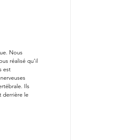
que. Nous 
s réalisé qu’il 
 est 
 nerveuses 
tébrale. Ils 
 derrière le 