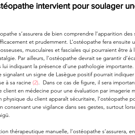
éopathe intervient pour soulager un
éopathe s’assurera de bien comprendre l’apparition de
 efficacement et prudemment. L’ostéopathe fera ensuite u
 osseuses, musculaires et fasciales qui pourraient être à l
algie. Par ailleurs, l’ostéopathe devrait se garantir d’éc
lui indiquant la présence d’une pathologie importante.
 signalant un signe de Lasègue positif pourrait indiquer
e à sa racine 
(2)
.  Dans ce cas de figure, il sera importa
le client en médecine pour une évaluation par imagerie 
on physique du client apparaît sécuritaire, l’ostéopathe po
 conservant une vigilance dans ses gestes, surtout lors
igü.
tion thérapeutique manuelle, l’ostéopathe s’assurera, en