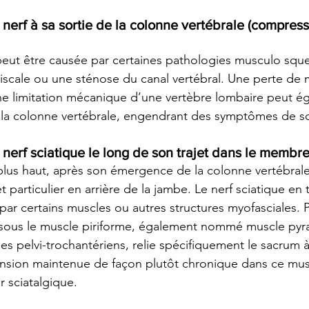
nerf à sa sortie de la colonne vertébrale (compress
eut être causée par certaines pathologies musculo sque
cale ou une sténose du canal vertébral. Une perte de m
e limitation mécanique d’une vertèbre lombaire peut é
de la colonne vertébrale, engendrant des symptômes de sci
nerf sciatique le long de son trajet dans le membre
s haut, après son émergence de la colonne vertébrale, 
et particulier en arrière de la jambe. Le nerf sciatique en 
ar certains muscles ou autres structures myofasciales. P
e sous le muscle piriforme, également nommé muscle pyr
 pelvi-trochantériens, relie spécifiquement le sacrum à l
ension maintenue de façon plutôt chronique dans ce mus
r sciatalgique.