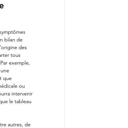
e 
s symptômes 
n bilan de 
’origine des 
arter tous 
 Par exemple, 
 une 
nt que 
médicale ou 
urra intervenir 
que le tableau 
tre autres, de 