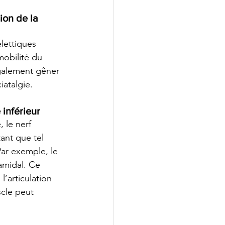
ion de la 
lettiques 
obilité du 
galement gêner 
atalgie. 
 inférieur
le nerf 
tant que tel 
ar exemple, le 
amidal. Ce 
’articulation 
cle peut 