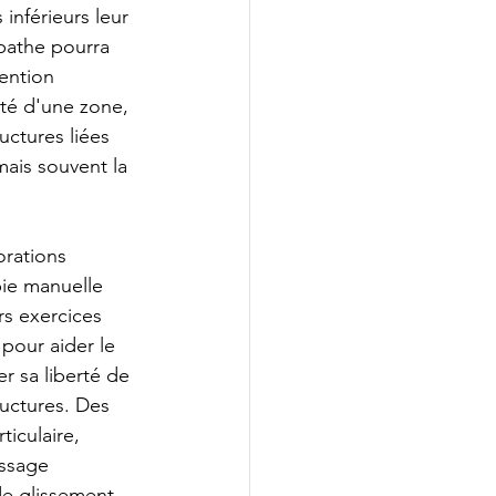
inférieurs leur 
opathe pourra 
vention 
ité d'une zone, 
ctures liées 
ais souvent la 
orations 
pie manuelle 
s exercices 
pour aider le 
er sa liberté de 
ructures. Des 
ticulaire, 
ssage 
e glissement 