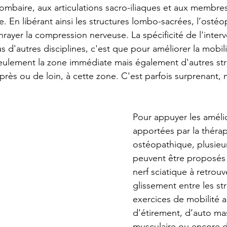
ombaire, aux articulations sacro-iliaques et aux membres 
e. En libérant ainsi les structures lombo-sacrées, l’osté
enrayer la compression nerveuse. La spécificité de l'inter
 d'autres disciplines, c'est que pour améliorer la mobil
eulement la zone immédiate mais également d'autres stru
ès ou de loin, à cette zone. C'est parfois surprenant, m
Pour appuyer les améli
apportées par la théra
ostéopathique, plusieur
peuvent être proposés 
nerf sciatique à retrouv
glissement entre les st
exercices de mobilité ar
d’étirement, d’auto ma
musculaire ou encore d