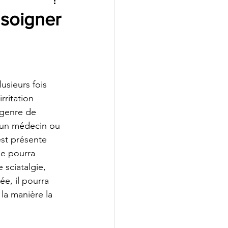
on d'Aide
 soigner
sieurs fois 
rritation 
 genre de 
r un médecin ou 
st présente 
e pourra 
 sciatalgie, 
e, il pourra 
la manière la 