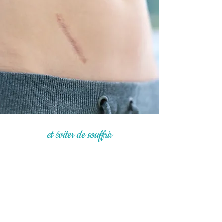
AGIR POUR BIEN GUÉRIR
et éviter de souffrir
L’ostéopathie en post chirurgie
peut vous être utile :
...
à court terme pour :
mieux guérir et plus rapidement d'une
chirurgie récente
atténuer les effets néfastes de l'anesthésie