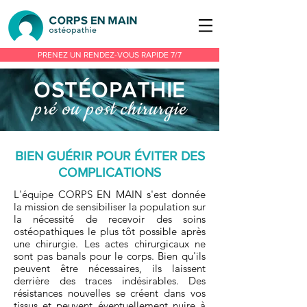
PRENEZ UN RENDEZ-VOUS RAPIDE 7/7
OSTÉOPATHI
E
pré ou post chirurgie
BIEN GUÉRIR POUR ÉVITER DES
COMPLICATIONS
L'équipe CORPS EN MAIN s'est donnée
la mission de sensibiliser la population sur
la nécessité de recevoir des soins
ostéopathiques le plus tôt possible après
une chirurgie. Les actes chirurgicaux ne
sont pas banals pour le corps. Bien qu'ils
peuvent être nécessaires, ils laissent
derrière des traces indésirables. Des
résistances nouvelles se créent dans vos
tissus et peuvent éventuellement nuire à