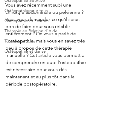
Ostéopathie Sportive
Vous avez récemment subi une 
Ostéopathie pour tous
chirurgie abdominale ou pelvienne ? 
Vous vous demandez ce qu'il serait 
Ostéopathie et Posture
bon de faire pour vous rétablir 
Thérapie en Relation d'Aide
entièrement ? On vous a parlé de 
l'ostéopathie, mais vous en savez très 
Tous nos articles
peu à propos de cette thérapie 
Ostéopathie et danse
manuelle ? Cet article vous permettra 
de comprendre en quoi l'ostéopathie 
est nécessaire pour vous dès 
maintenant et au plus tôt dans la 
période postopératoire.   