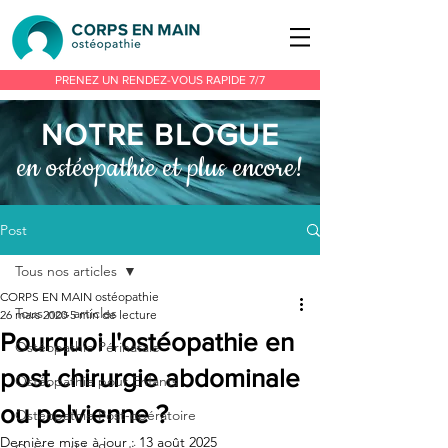
PRENEZ UN RENDEZ-VOUS RAPIDE 7/7
NOTRE BLOGU
E
en ostéopathie et plus encore!
Post
Tous nos articles
CORPS EN MAIN ostéopathie
Tous nos articles
26 mars 2020
5 min de lecture
Pourquoi l'ostéopathie en
Ostéopathie Périnatale
post chirurgie abdominale
Ostéopathie pour Enfants
ou pelvienne ?
Ostéopathie Post-opératoire
Dernière mise à jour :
13 août 2025