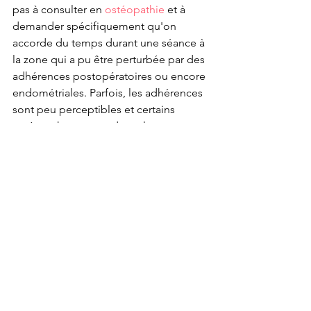
pas à consulter en 
ostéopathie
 et à 
demander spécifiquement qu'on 
accorde du temps durant une séance à 
la zone qui a pu être perturbée par des 
adhérences postopératoires ou encore 
endométriales. Parfois, les adhérences 
sont peu perceptibles et certains 
ostéopathes y accordent alors peu 
d'importance. Toutefois, selon mon 
expérience, il est fortement avisé de 
les considérer en tout temps comme 
une cause possible d'inconforts ou de 
douleurs mécaniques qui ne semblent 
justement ne pas avoir de cause ou de 
déclencheur précis. Par ailleurs, si une 
opération est prévue, planifiez une 
séance d'ostéopathie avant celle-ci, 
particulièrement si ce sera une 
laparoscopie. La pression des gaz 