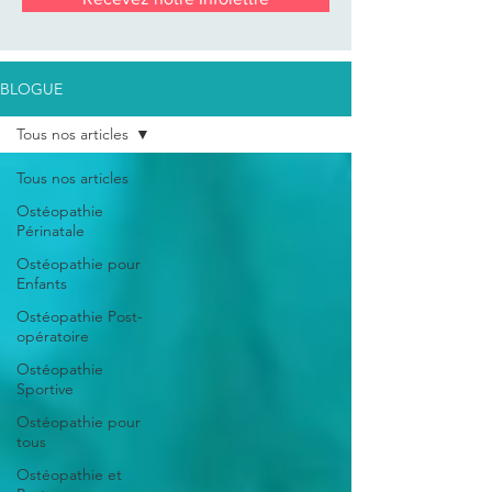
BLOGUE
Tous nos articles
Tous nos articles
Ostéopathie
Périnatale
Ostéopathie pour
Enfants
Ostéopathie Post-
opératoire
Ostéopathie
Sportive
Ostéopathie pour
tous
Ostéopathie et