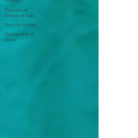
Posture
Thérapie en
Relation d'Aide
Tous nos articles
Ostéopathie et
danse