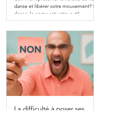
améliorer la performance
Comment préserver la fluidité de votre
danse et libérer votre mouvement? En
danse, le corps est votre outil
d’expression. Nous expliquons
comment l’ostéopathie aide à prévenir
les blessures liées aux mouvements
répétitifs et à optimiser la performance
des danseurs.
La difficulté à poser ses
limites : comment un.e
thérapeute en relation