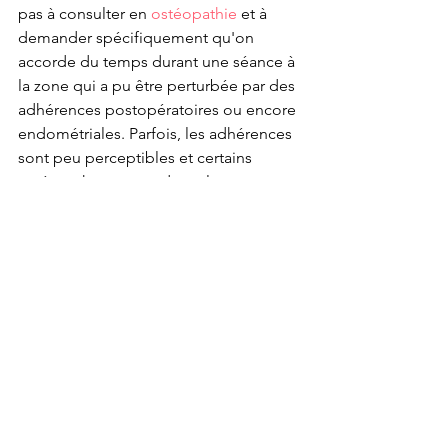
pas à consulter en 
ostéopathie
 et à 
demander spécifiquement qu'on 
accorde du temps durant une séance à 
la zone qui a pu être perturbée par des 
adhérences postopératoires ou encore 
endométriales. Parfois, les adhérences 
sont peu perceptibles et certains 
ostéopathes y accordent alors peu 
d'importance. Toutefois, selon mon 
expérience, il est fortement avisé de 
les considérer en tout temps comme 
une cause possible d'inconforts ou de 
douleurs mécaniques qui ne semblent 
justement ne pas avoir de cause ou de 
déclencheur précis. Par ailleurs, si une 
opération est prévue, planifiez une 
séance d'ostéopathie avant celle-ci, 
particulièrement si ce sera une 
laparoscopie. La pression des gaz 