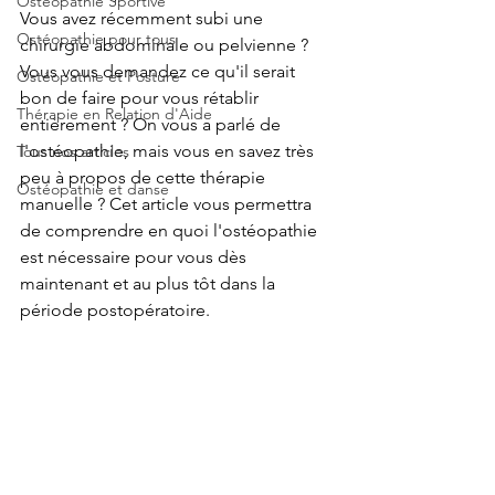
Ostéopathie Sportive
Vous avez récemment subi une 
Ostéopathie pour tous
chirurgie abdominale ou pelvienne ? 
Vous vous demandez ce qu'il serait 
Ostéopathie et Posture
bon de faire pour vous rétablir 
Thérapie en Relation d'Aide
entièrement ? On vous a parlé de 
l'ostéopathie, mais vous en savez très 
Tous nos articles
peu à propos de cette thérapie 
Ostéopathie et danse
manuelle ? Cet article vous permettra 
de comprendre en quoi l'ostéopathie 
est nécessaire pour vous dès 
maintenant et au plus tôt dans la 
période postopératoire.   