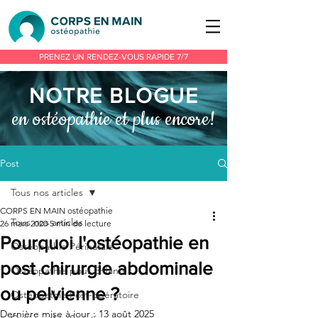
PRENEZ UN RENDEZ-VOUS RAPIDE 7/7
NOTRE BLOGU
E
en ostéopathie et plus encore!
Post
Tous nos articles
CORPS EN MAIN ostéopathie
Tous nos articles
26 mars 2020
5 min de lecture
Pourquoi l'ostéopathie en
Ostéopathie Périnatale
post chirurgie abdominale
Ostéopathie pour Enfants
ou pelvienne ?
Ostéopathie Post-opératoire
Dernière mise à jour :
13 août 2025