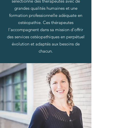
sélectionné des thérapeutes avec de
grandes qualités humaines et une
formation professionnelle adéquate en
ostéopathie. Ces thérapeutes
l'accompagnent dans sa mission d'offrir
des
services ostéopathiques
en perpétuel
évolution et adaptés aux besoins de
chacun.